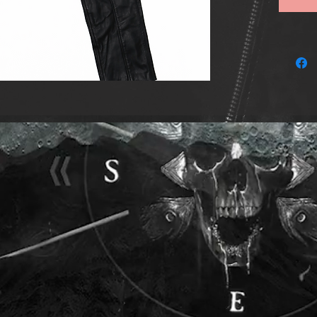
una sil
* Detall
* Crema
cremalle
de las 
rebelde
* Panel
cosidos
interes
piernas.
* Cintur
ayuda a 
* Estil
estilo 
clásico
visibles
para qu
distintiv
En resu