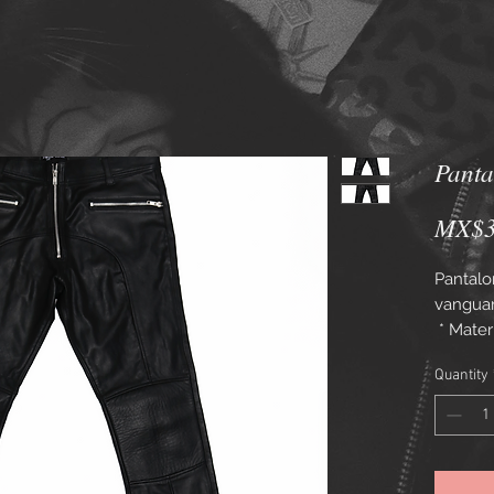
Panta
MX$3
Pantalo
vanguar
* Mater
alta cal
Quantity
durabili
* Color:
y atemp
* Corte:
las lín