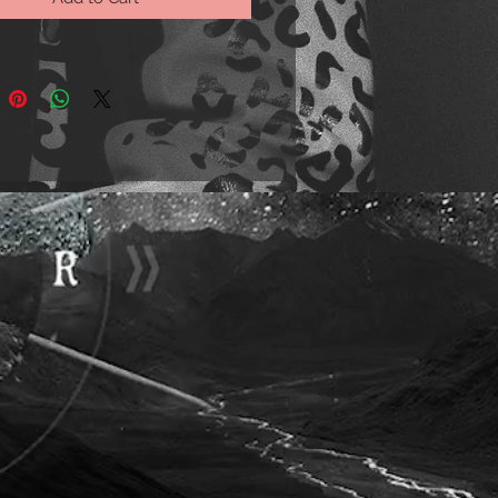
ueta moderna y favorecedora.
es:
lleras: Destacan las múltiples
ras en los bolsillos y a lo largo
piernas, agregando un toque
 y funcional al diseño.
es: Los paneles de cuero
 crean un efecto visual
ante y acentúan la forma de las
a: La cintura es alta, lo que
estilizar la figura.
o: Estos pantalones combinan un
urbano y moderno con elementos
s del cuero, como las costuras
 y el ajuste ceñido. Son perfectos
ienes buscan un look audaz y
o.
men, son unos pantalones de