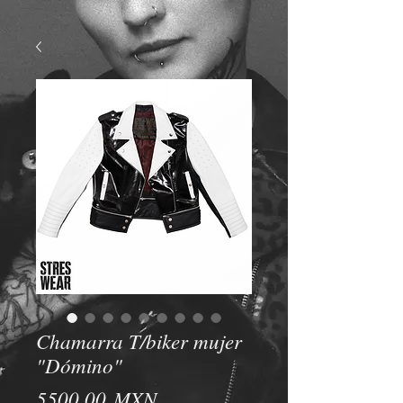
Chamarra T/biker mujer
"Dómino"
Precio
5500,00 MXN