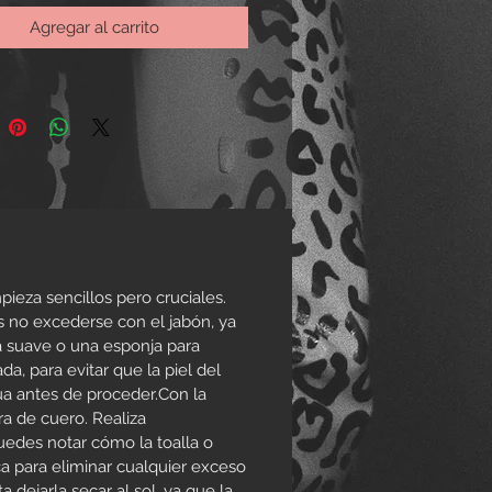
s del ejército utilizaban este
Agregar al carrito
 chaquetas de piel para
darse del frío, pero fue durante
nda Guerra Mundial cuando
eron el nombre de “chaquetas de
deo”.
Estas cazadoras eran
as para proteger a los
s y oficiales de las bajas
aturas ya que en muchas
es estaban forradas de piel de
o
.
ieza sencillos pero cruciales.
 no excederse con el jabón, ya
la suave o una esponja para
, para evitar que la piel del
ua antes de proceder.Con la
a de cuero. Realiza
uedes notar cómo la toalla o
ca para eliminar cualquier exceso
dejarla secar al sol, ya que la