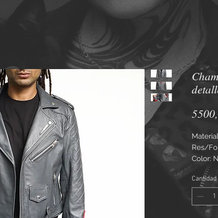
Chama
detall
5500
Materia
Res/For
Color: N
Tallas d
Cantidad
Se entr
de limp
A princi