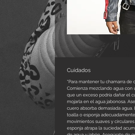
Cuidados
“Para mantener tu chamarra de cu
Comienza mezclando agua con una
que un exceso podría dañar el cu
mojarla en el agua jabonosa. As
cuero absorba demasiada agua. L
toalla o esponja adecuadamente 
movimientos suaves y circulares 
esponja atrapa la suciedad acumu
de agua y jabón. Asegúrate de qu