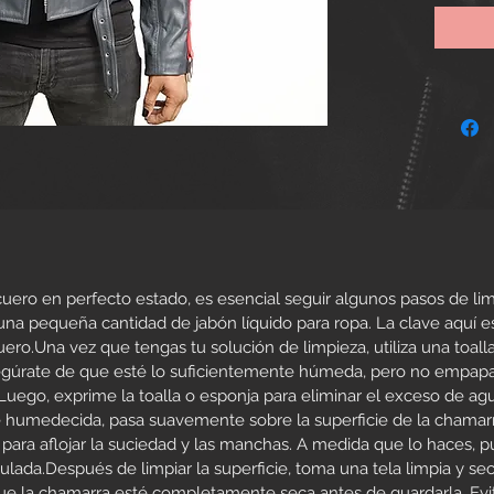
miembro
tipo de
resguar
la Segu
adquiri
bombar
perfect
soldado
temper
ocasion
borreg
ero en perfecto estado, es esencial seguir algunos pasos de limp
 pequeña cantidad de jabón líquido para ropa. La clave aquí es
ero.Una vez que tengas tu solución de limpieza, utiliza una toal
egúrate de que esté lo suficientemente húmeda, pero no empapada
uego, exprime la toalla o esponja para eliminar el exceso de ag
humedecida, pasa suavemente sobre la superficie de la chamarr
para aflojar la suciedad y las manchas. A medida que lo haces, p
lada.Después de limpiar la superficie, toma una tela limpia y se
e la chamarra esté completamente seca antes de guardarla. Evita 