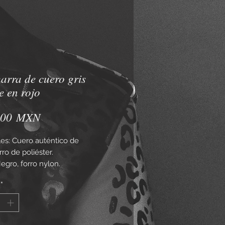
rra de cuero gris
e en rojo
Precio
,00 MXN
les: Cuero auténtico de
ro de poliéster.
egro, forro nylon.
isponibles: De la XS a la XL.
*
ega en su funda protectora y kit
ieza.
pios de 1900, los aviadores y